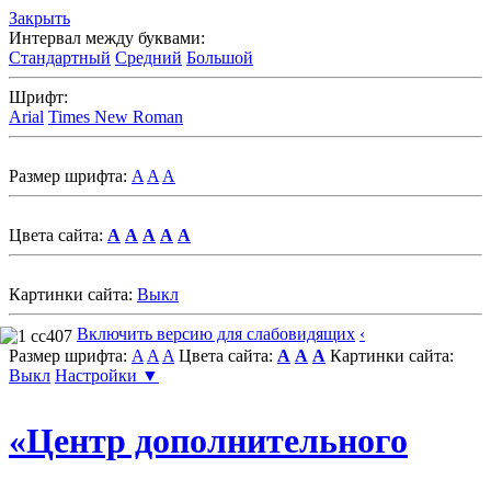
Закрыть
Интервал между буквами:
Стандартный
Средний
Большой
Шрифт:
Arial
Times New Roman
Размер шрифта:
A
A
A
Цвета сайта:
A
A
A
A
A
Картинки сайта:
Выкл
Включить версию для слабовидящих
‹
Размер шрифта:
A
A
A
Цвета сайта:
A
A
A
Картинки сайта:
Выкл
Настройки ▼
«Центр дополнительного