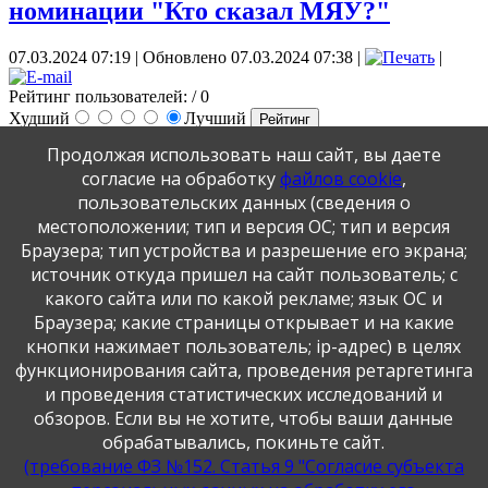
номинации "Кто сказал МЯУ?"
07.03.2024 07:19
|
Обновлено 07.03.2024 07:38
|
|
Рейтинг пользователей:
/ 0
Худший
Лучший
Продолжая использовать наш сайт, вы даете
согласие на обработку
файлов cookie
,
По результатам участия 6 человек заняли 1 место, 4 человека 2
место. С работами юных художников можно ознакомиться в
пользовательских данных (сведения о
кабинете Изостудии, где в данное время проходит выставка.,
местоположении; тип и версия ОС; тип и версия
Браузера; тип устройства и разрешение его экрана;
Публикация персональных данных, в том числе
источник откуда пришел на сайт пользователь; с
фотографий, производится в соответствии с Федеральным
какого сайта или по какой рекламе; язык ОС и
законом от 27.07.2006 г. № 152-ФЗ " О персональных
данных", с согласия субъекта персональных данных".
Браузера; какие страницы открывает и на какие
кнопки нажимает пользователь; ip-адрес) в целях
функционирования сайта, проведения ретаргетинга
и проведения статистических исследований и
обзоров. Если вы не хотите, чтобы ваши данные
обрабатывались, покиньте сайт.
(требование ФЗ №152. Статья 9 "Согласие субъекта