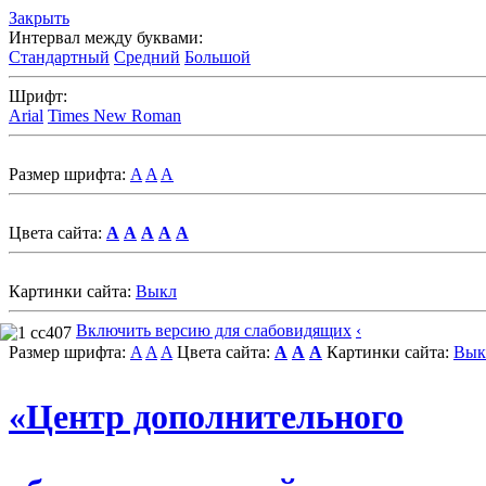
Закрыть
Интервал между буквами:
Стандартный
Средний
Большой
Шрифт:
Arial
Times New Roman
Размер шрифта:
A
A
A
Цвета сайта:
A
A
A
A
A
Картинки сайта:
Выкл
Включить версию для слабовидящих
‹
Размер шрифта:
A
A
A
Цвета сайта:
A
A
A
Картинки сайта:
Вык
«Центр дополнительного