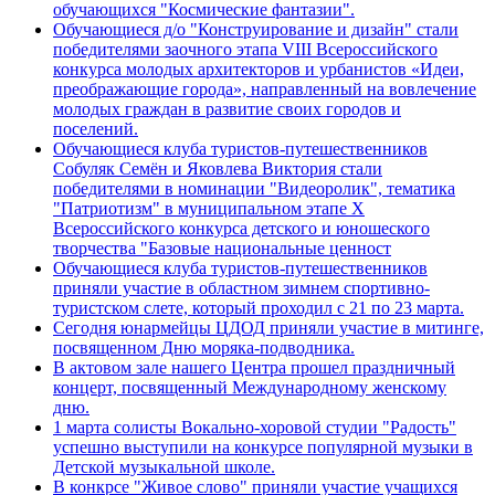
обучающихся "Космические фантазии".
Обучающиеся д/о "Конструирование и дизайн" стали
победителями заочного этапа VIII Всероссийского
конкурса молодых архитекторов и урбанистов «Идеи,
преображающие города», направленный на вовлечение
молодых граждан в развитие своих городов и
поселений.
Обучающиеся клуба туристов-путешественников
Собуляк Семён и Яковлева Виктория стали
победителями в номинации "Видеоролик", тематика
"Патриотизм" в муниципальном этапе Х
Всероссийского конкурса детского и юношеского
творчества "Базовые национальные ценност
Обучающиеся клуба туристов-путешественников
приняли участие в областном зимнем спортивно-
туристском слете, который проходил с 21 по 23 марта.
Сегодня юнармейцы ЦДОД приняли участие в митинге,
посвященном Дню моряка-подводника.
В актовом зале нашего Центра прошел праздничный
концерт, посвященный Международному женскому
дню.
1 марта солисты Вокально-хоровой студии "Радость"
успешно выступили на конкурсе популярной музыки в
Детской музыкальной школе.
В конкрсе "Живое слово" приняли участие учащихся