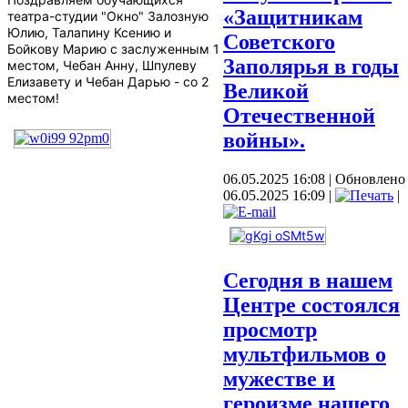
«Защитникам
театра-студии "Окно" Залозную
Юлию, Талапину Ксению и
Советского
Бойкову Марию с заслуженным 1
Заполярья в годы
местом, Чебан Анну, Шпулеву
Елизавету и Чебан Дарью - со 2
Великой
местом!
Отечественной
войны».
06.05.2025 16:08
|
Обновлено
06.05.2025 16:09
|
|
Сегодня в нашем
Центре состоялся
просмотр
мультфильмов о
мужестве и
героизме нашего