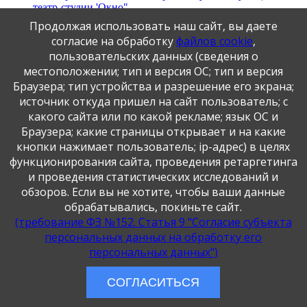
театр-студии 'Окно".
Продолжая использовать наш сайт, вы даете
Страница 8 из 66
согласие на обработку
файлов cookie
,
Первая
Предыдущая
1
2
3
4
5
6
7
8
9
10
Следующая
Последняя
пользовательских данных (сведения о
местоположении; тип и версия ОС; тип и версия
Браузера; тип устройства и разрешение его экрана;
Публикация персональных данных, в том числе
источник откуда пришел на сайт пользователь; с
фотографий, производится в соответствии с Федеральным
какого сайта или по какой рекламе; язык ОС и
законом от 27.07.2006 г. № 152-ФЗ " О персональных
данных", с согласия субъекта персональных данных".
Браузера; какие страницы открывает и на какие
кнопки нажимает пользователь; ip-адрес) в целях
функционирования сайта, проведения ретаргетинга
и проведения статистических исследований и
обзоров. Если вы не хотите, чтобы ваши данные
обрабатывались, покиньте сайт.
(требование ФЗ №152. Статья 9 "Согласие субъекта
персональных данных на обработку его
Муниципальное образовательное учреждение
персональных данных")
дополнительного образования «Центр дополнительного
образования детей» ЗАТО г. Заозерск Мурманская область
СОГЛАСИТЬСЯ
Создание и сопровождение
Веб-студия «Решение»
.