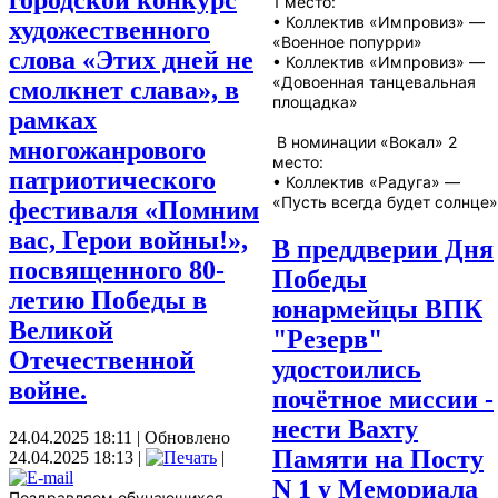
городской конкурс
1 место:
• Коллектив «Импровиз» —
художественного
«Военное попурри»
слова «Этих дней не
• Коллектив «Импровиз» —
«Довоенная танцевальная
смолкнет слава», в
площадка»
рамках
В номинации «Вокал» 2
многожанрового
место:
патриотического
• Коллектив «Радуга» —
«Пусть всегда будет солнце»
фестиваля «Помним
вас, Герои войны!»,
В преддверии Дня
посвященного 80-
Победы
летию Победы в
юнармейцы ВПК
Великой
"Резерв"
Отечественной
удостоились
войне.
почётное миссии -
нести Вахту
24.04.2025 18:11
|
Обновлено
Памяти на Посту
24.04.2025 18:13
|
|
N 1 у Мемориала
Поздравляем обучающихся