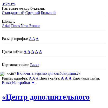
Закрыть
Интервал между буквами:
Стандартный
Средний
Большой
Шрифт:
Arial
Times New Roman
Размер шрифта:
A
A
A
Цвета сайта:
A
A
A
A
A
Картинки сайта:
Выкл
Включить версию для слабовидящих
‹
Размер шрифта:
A
A
A
Цвета сайта:
A
A
A
Картинки сайта:
Выкл
Настройки ▼
«Центр дополнительного